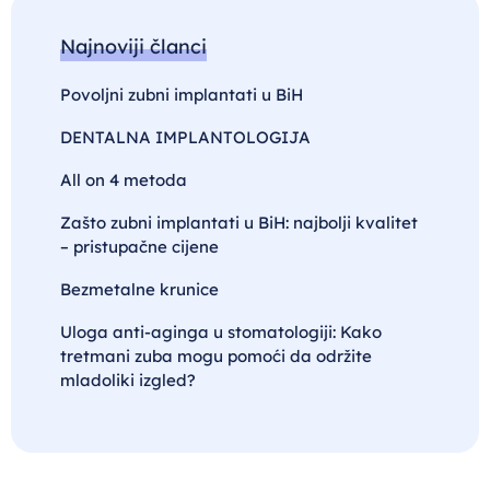
Najnoviji članci
Povoljni zubni implantati u BiH
DENTALNA IMPLANTOLOGIJA
All on 4 metoda
Zašto zubni implantati u BiH: najbolji kvalitet
– pristupačne cijene
Bezmetalne krunice
Uloga anti-aginga u stomatologiji: Kako
tretmani zuba mogu pomoći da održite
mladoliki izgled?